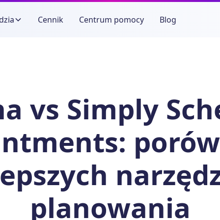
dzia
Cennik
Centrum pomocy
Blog
ha vs Simply Sch
intments: porów
lepszych narzędz
planowania