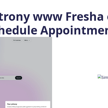
trony www Fresha 
hedule Appointme