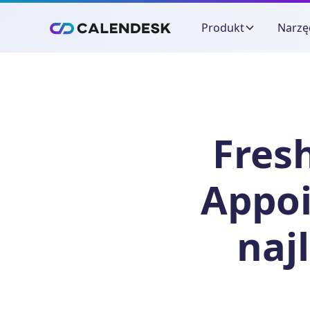
Produkt
Narzę
Fres
Appo
naj