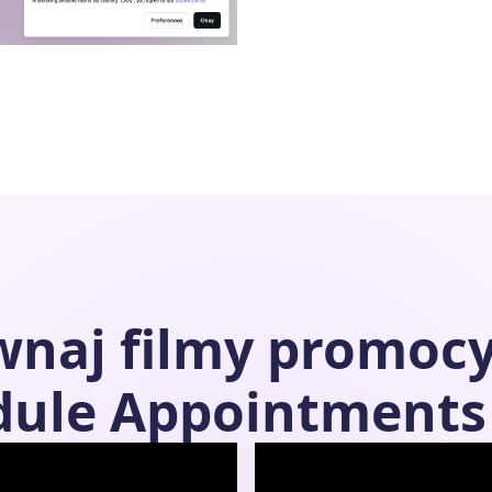
ównaj filmy promoc
dule Appointments