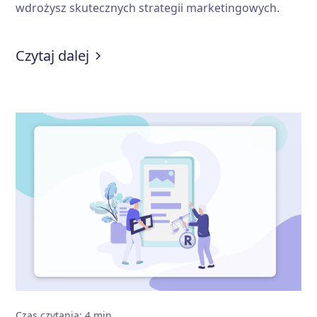
wdrożysz skutecznych strategii marketingowych.
:
Jak reklamować salon kosmetycz
Czytaj dalej
Czas czytania
:
4
min