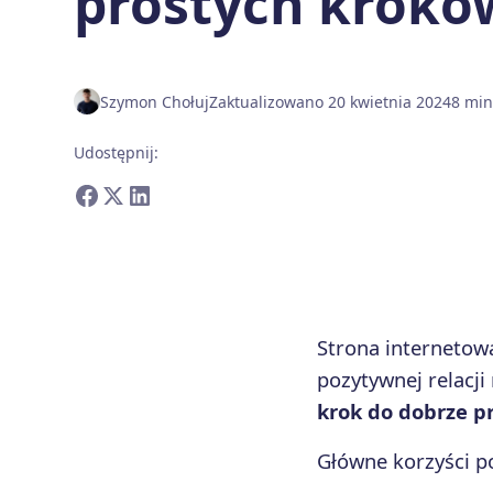
prostych krokó
Szymon Chołuj
Zaktualizowano
20 kwietnia 2024
8
mi
Udostępnij
:
Strona internetow
pozytywnej relacji
krok do dobrze p
Główne korzyści po