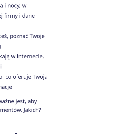
a i nocy, w
 firmy i dane
steś, poznać Twoje
g
kają w internecie,
i
o, co oferuje Twoja
macje
ażne jest, aby
ementów. Jakich?