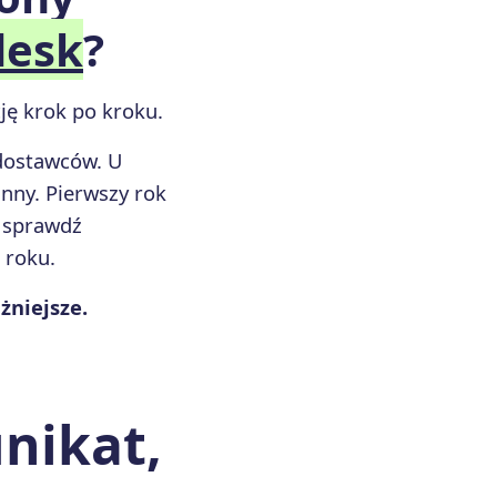
desk
?
ję krok po kroku.
dostawców. U
nny. Pierwszy rok
o sprawdź
 roku.
żniejsze.
nikat,