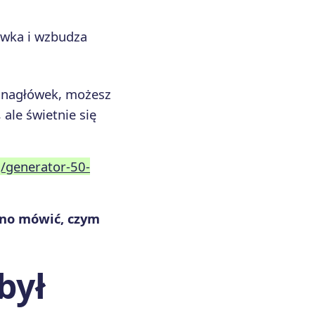
ówka i wzbudza
a nagłówek, możesz
ale świetnie się
g/generator-50-
sno mówić, czym
był