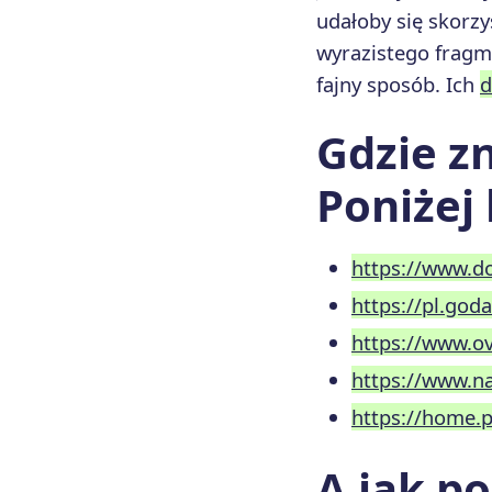
udałoby się skorzy
wyrazistego frag
fajny sposób. Ich
Gdzie z
Poniżej
https://www.d
https://pl.god
https://www.o
https://www.n
https://home.p
A jak p