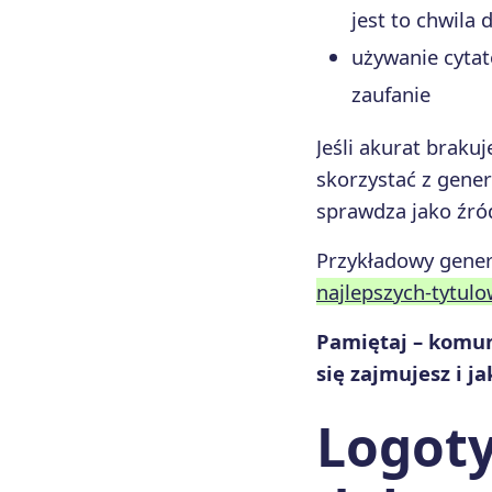
jest to chwila 
używanie cyta
zaufanie
Jeśli akurat brak
skorzystać z gener
sprawdza jako źró
Przykładowy gene
najlepszych-tytul
Pamiętaj – komun
się zajmujesz i j
Logoty