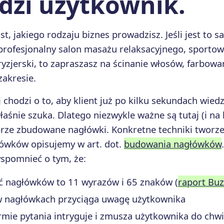
idzi użytkownik.
t, jakiego rodzaju biznes prowadzisz. Jeśli jest to s
o profesjonalny salon masażu relaksacyjnego, sportow
 fryzjerski, to zapraszasz na ścinanie włosów, farbowa
zakresie.
 chodzi o to, aby klient już po kilku sekundach wiedz
właśnie szuka. Dlatego niezwykle ważne są tutaj (i na
rze zbudowane nagłówki. Konkretne techniki tworze
ówków opisujemy w art. dot.
budowania nagłówków
wspomnieć o tym, że:
ć nagłówków to 11 wyrazów i 65 znaków (
raport Bu
 w nagłówkach przyciąga uwagę użytkownika
mie pytania intryguje i zmusza użytkownika do chwil