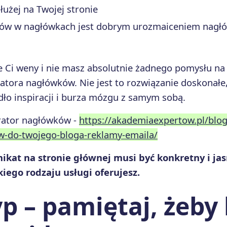
dłużej na Twojej stronie
tów w nagłówkach jest dobrym urozmaiceniem nagł
uje Ci weny i nie masz absolutnie żadnego pomysłu n
atora nagłówków. Nie jest to rozwiązanie doskonałe, 
dło inspiracji i burza mózgu z samym sobą.
rator nagłówków -
https://akademiaexpertow.pl/blo
ow-do-twojego-bloga-reklamy-emaila/
ikat na stronie głównej musi być konkretny i ja
akiego rodzaju usługi oferujesz.
p – pamiętaj, żeby 