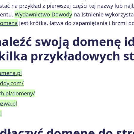
stać na przykład z pierwszej części tej nazwy lub naj
mentu.
Wydawnictwo Dowody
na Istnienie wykorzysta
domena
jest krótka, łatwa do zapamiętania i brzmi 
naleźć swoją domenę i
 kilka przykładowych st
omena.pl
addy.com/
vh.pl/domeny/
azwa.pl
l
odłączyć domenę do st