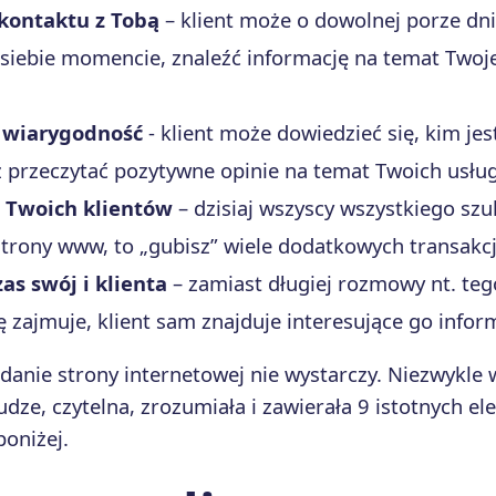
kontaktu z Tobą
– klient może o dowolnej porze dni
iebie momencie, znaleźć informację na temat Twojej
 wiarygodność
- klient może dowiedzieć się, kim je
z przeczytać pozytywne opinie na temat Twoich usłu
 Twoich klientów
– dzisiaj wszyscy wszystkiego szu
 strony www, to „gubisz” wiele dodatkowych transakcj
as swój i klienta
– zamiast długiej rozmowy nt. teg
ię zajmuje, klient sam znajduje interesujące go infor
anie strony internetowej nie wystarczy. Niezwykle w
udze, czytelna, zrozumiała i zawierała 9 istotnych el
oniżej.