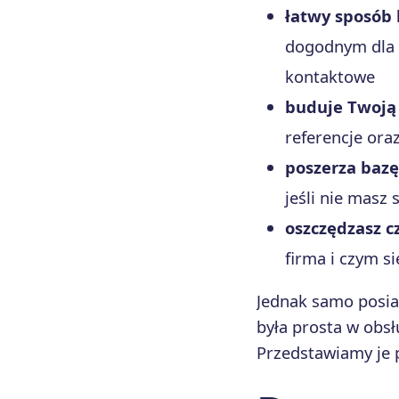
łatwy sposób 
dogodnym dla s
kontaktowe
buduje Twoją
referencje ora
poszerza bazę
jeśli nie masz
oszczędzasz cz
firma i czym s
Jednak samo posiad
była prosta w obsł
Przedstawiamy je p