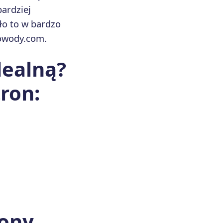
bardziej
ło to w bardzo
dowody.com.
dealną?
ron:
rony