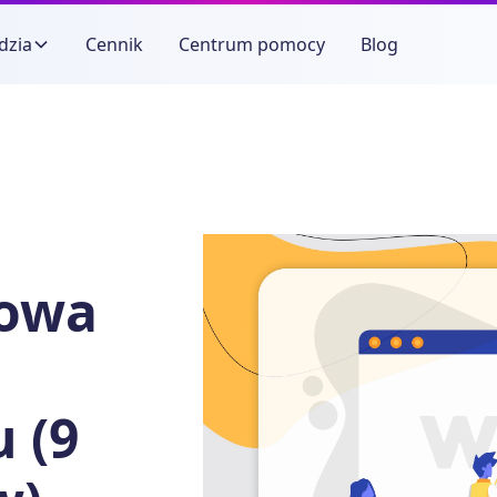
dzia
Cennik
Centrum pomocy
Blog
towa
 (9