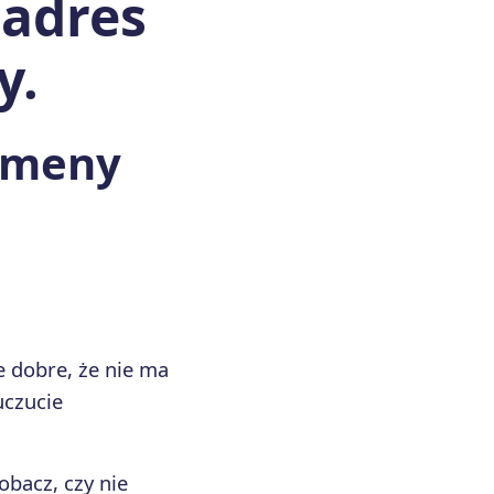
 adres
y.
domeny
e dobre, że nie ma
uczucie
obacz, czy nie