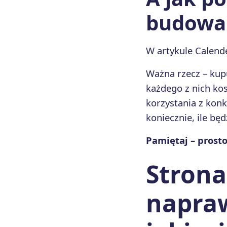
budowa
W artykule Calen
Ważna rzecz – kup
każdego z nich ko
korzystania z konk
koniecznie, ile b
Pamiętaj – prosto
Strona
napra