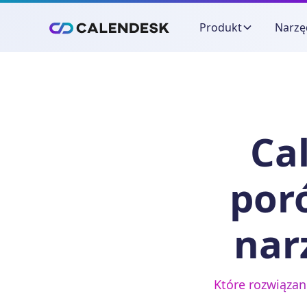
Produkt
Narzę
Ca
por
nar
Które rozwiązan