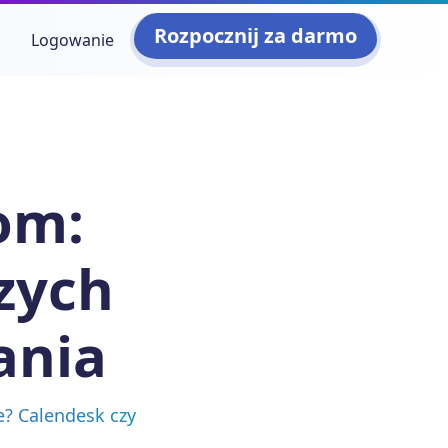
Rozpocznij za darmo
Logowanie
om:
zych
ania
e? Calendesk czy