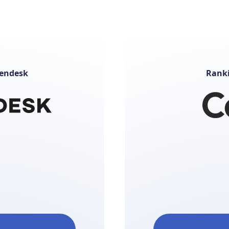
lendesk
Ranki