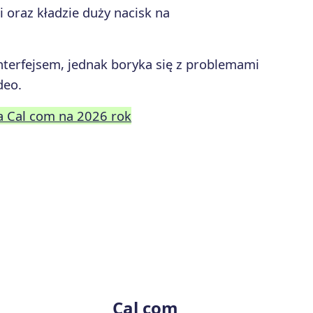
i oraz kładzie duży nacisk na
nterfejsem, jednak boryka się z problemami
deo.
la Cal com na 2026 rok
Cal com