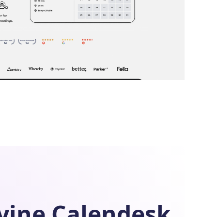
yjne
Calendesk