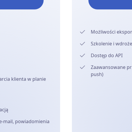
Możliwości ekspo
Szkolenie i wdroż
Dostęp do API
Zaawansowane prz
push)
rcia klienta w planie
acją
-mail, powiadomienia