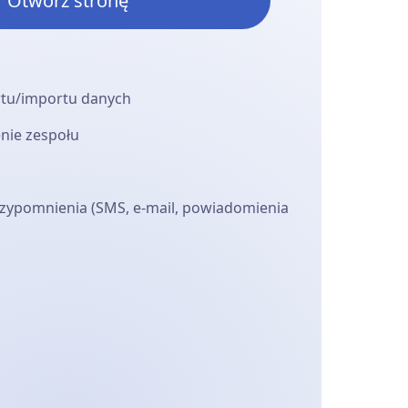
Otwórz stronę
rtu/importu danych
enie zespołu
ypomnienia (SMS, e-mail, powiadomienia