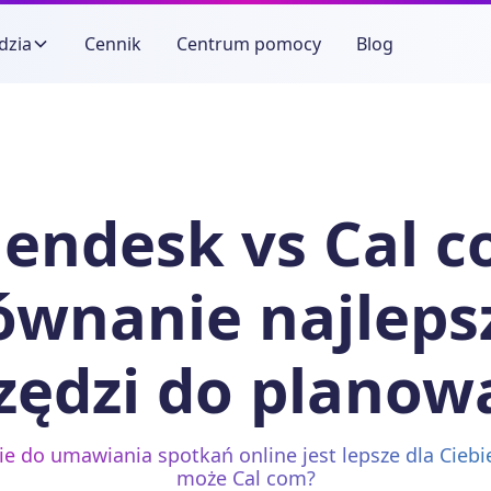
dzia
Cennik
Centrum pomocy
Blog
lendesk vs Cal c
ównanie najleps
zędzi do planow
ie do umawiania spotkań online jest lepsze dla Ciebi
może Cal com?