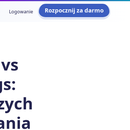
Rozpocznij za darmo
Logowanie
 vs
s:
zych
ania