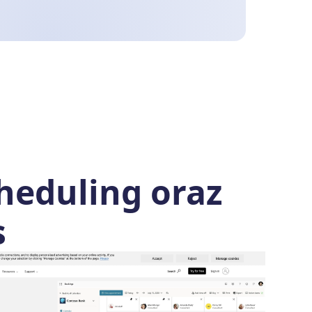
heduling oraz
s