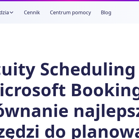
dzia
Cennik
Centrum pomocy
Blog
uity Scheduling
icrosoft Booking
ównanie najleps
zędzi do planow