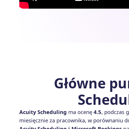
Główne pun
Schedul
Acuity Scheduling
ma ocenę
4.5
, podczas 
miesięcznie za pracownika, w porównaniu d
Acuity Scheduling i Microsoft Bookings
na