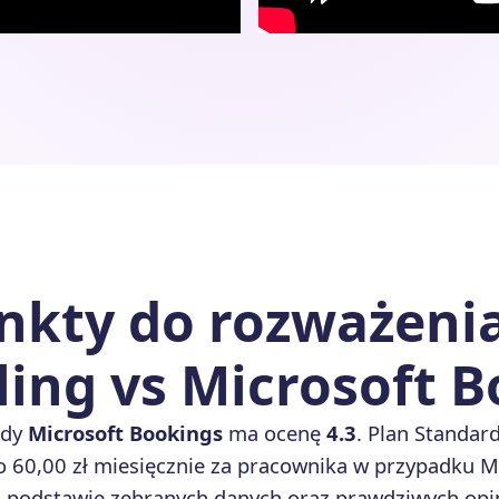
kty do rozważenia
ing vs Microsoft 
gdy
Microsoft Bookings
ma ocenę
4.3
. Plan Standar
o 60,00 zł miesięcznie za pracownika w przypadku M
 podstawie zebranych danych oraz prawdziwych opin