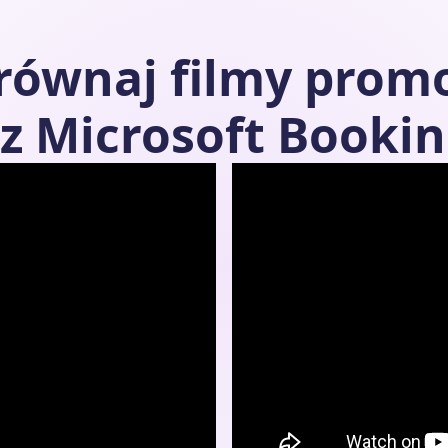
orównaj filmy prom
z
Microsoft Booki