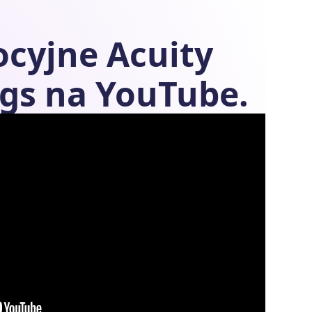
ocyjne
Acuity
ngs
na YouTube.