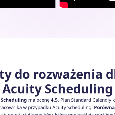
y do rozważenia dl
Acuity Scheduling
 Scheduling
ma ocenę
4.5
. Plan Standard Calendly 
pracownika w przypadku Acuity Scheduling.
Porównaj
h opinii użytkowników, które podkreślają możliwośc