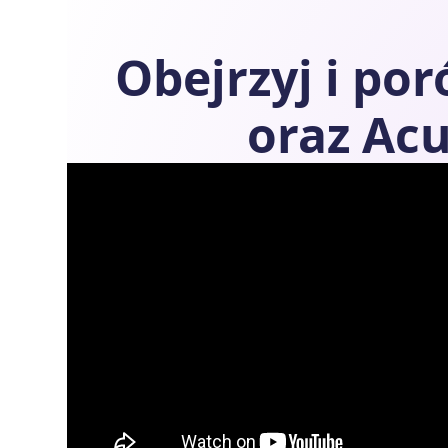
Obejrzyj i po
oraz
Acu