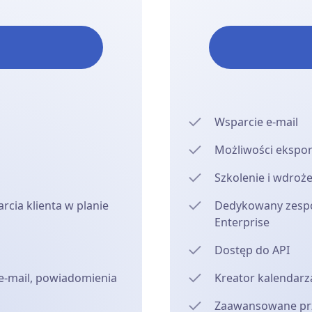
Wsparcie e-mail
Możliwości ekspo
Szkolenie i wdroż
rcia klienta w planie
Dedykowany zespół
Enterprise
Dostęp do API
-mail, powiadomienia
Kreator kalendarza
Zaawansowane prz