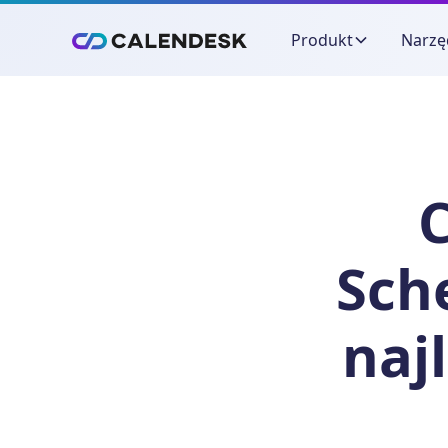
Produkt
Narzę
C
Sch
naj