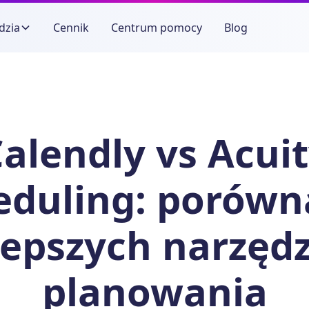
dzia
Cennik
Centrum pomocy
Blog
alendly vs Acui
eduling: porówn
lepszych narzędz
planowania