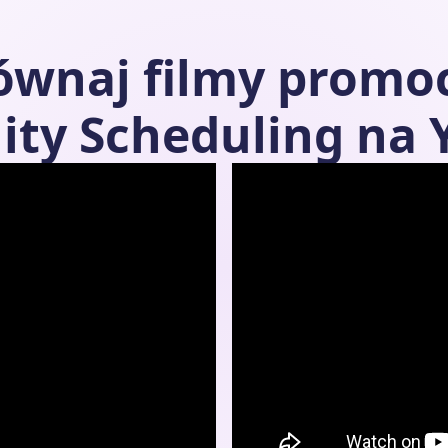
równaj filmy promo
ity Scheduling
na 