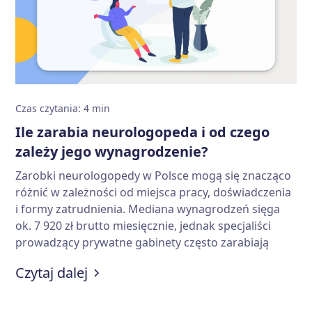
Czas czytania
:
4
min
Ile zarabia neurologopeda i od czego
zależy jego wynagrodzenie?
Zarobki neurologopedy w Polsce mogą się znacząco
różnić w zależności od miejsca pracy, doświadczenia
i formy zatrudnienia. Mediana wynagrodzeń sięga
ok. 7 920 zł brutto miesięcznie, jednak specjaliści
prowadzący prywatne gabinety często zarabiają
więcej. Od czego dokładnie zależy wysokość pensji i
:
Ile zarabia neurologopeda i od c
Czytaj dalej
jakie czynniki mają największe znaczenie?