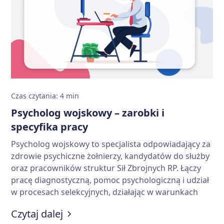
Czas czytania
:
4
min
Psycholog wojskowy – zarobki i
specyfika pracy
Psycholog wojskowy to specjalista odpowiadający za
zdrowie psychiczne żołnierzy, kandydatów do służby
oraz pracowników struktur Sił Zbrojnych RP. Łączy
pracę diagnostyczną, pomoc psychologiczną i udział
w procesach selekcyjnych, działając w warunkach
wysokiej odpowiedzialności i presji. W artykule
:
Psycholog wojskowy – zarobki i s
Czytaj dalej
wyjaśniamy, jak wygląda jego codzienna praca, jakie