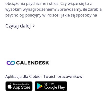
obciążenia psychiczne i stres. Czy wiąże się to z
wysokim wynagrodzeniem? Sprawdzamy, ile zarabia
psycholog policyjny w Polsce i jakie są sposoby na
zwiększenie dochodów w tej profesji. Zebraliśmy dla
:
Ile zarabia psycholog policyjny?
Czytaj dalej
Ciebie najważniejsze informacje.
Aplikacja dla Ciebie i Twoich pracowników: