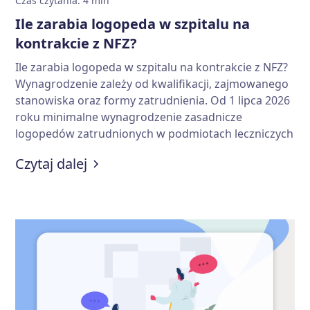
Czas czytania
:
4
min
Ile zarabia logopeda w szpitalu na
kontrakcie z NFZ?
Ile zarabia logopeda w szpitalu na kontrakcie z NFZ?
Wynagrodzenie zależy od kwalifikacji, zajmowanego
stanowiska oraz formy zatrudnienia. Od 1 lipca 2026
roku minimalne wynagrodzenie zasadnicze
logopedów zatrudnionych w podmiotach leczniczych
finansowanych przez NFZ wynosi od 7,2 tys. zł do
:
Ile zarabia logopeda w szpitalu n
Czytaj dalej
11,5 tys. zł brutto miesięcznie. Sprawdź, od czego to
zależy i w jaki sposób można poprawić zarobki w tej
profesji.