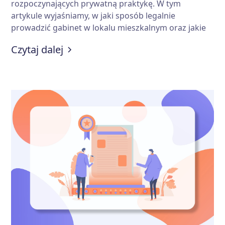
rozpoczynających prywatną praktykę. W tym
artykule wyjaśniamy, w jaki sposób legalnie
prowadzić gabinet w lokalu mieszkalnym oraz jakie
formalności i wymagania należy spełnić. Na to
:
Gabinet psychologiczny w mieszka
Czytaj dalej
musisz zwrócić uwagę przed rozpoczęciem
działalności gospodarczej w mieszkaniu.