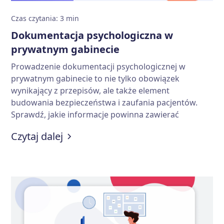
Czas czytania
:
3
min
Dokumentacja psychologiczna w
prywatnym gabinecie
Prowadzenie dokumentacji psychologicznej w
prywatnym gabinecie to nie tylko obowiązek
wynikający z przepisów, ale także element
budowania bezpieczeństwa i zaufania pacjentów.
Sprawdź, jakie informacje powinna zawierać
dokumentacja, jak długo należy ją przechowywać
:
Dokumentacja psychologiczna w 
Czytaj dalej
oraz jakie zasady ochrony danych osobowych
obowiązują psychologów prowadzących prywatną
praktykę.