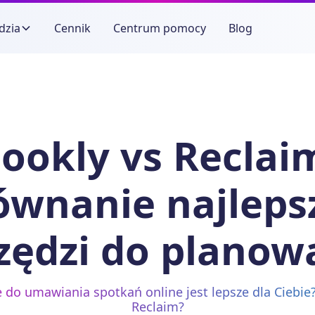
dzia
Cennik
Centrum pomocy
Blog
ookly vs Reclai
ównanie najleps
zędzi do planow
e do umawiania spotkań online jest lepsze dla Ciebie
Reclaim?