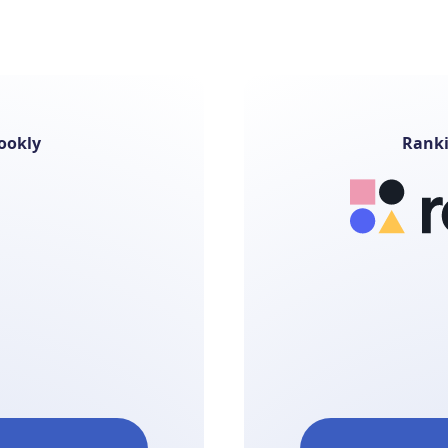
ookly
Ranki