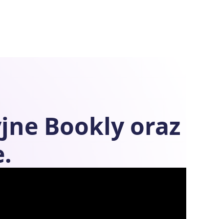
yjne
Bookly
oraz
.