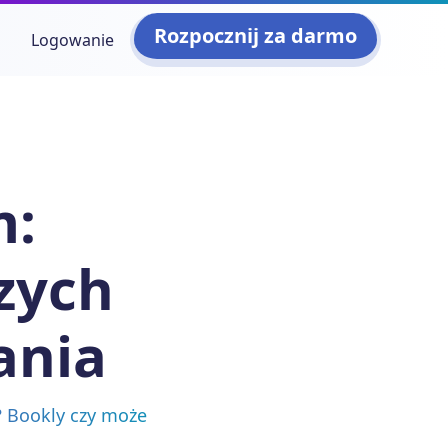
Rozpocznij za darmo
Logowanie
m:
zych
ania
? Bookly czy może