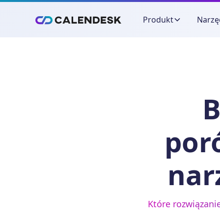
Produkt
Narzę
B
por
nar
Które rozwiązani