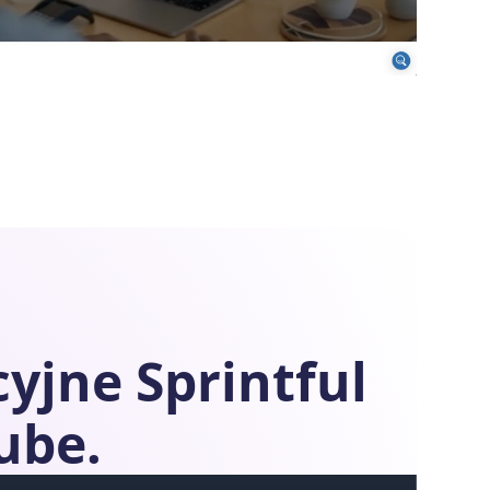
cyjne
Sprintful
ube.