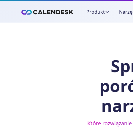
Produkt
Narzę
Sp
por
nar
Które rozwiązanie