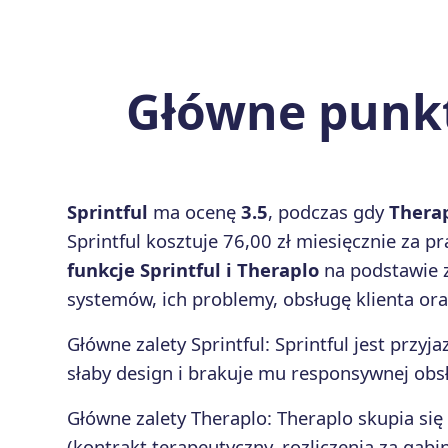
Główne punkt
Sprintful
ma ocenę
3.5
, podczas gdy
Thera
Sprintful kosztuje 76,00 zł miesięcznie za
funkcje Sprintful i Theraplo
na podstawie z
systemów, ich problemy, obsługę klienta ora
Główne zalety
Sprintful
:
Sprintful jest przyj
słaby design i brakuje mu responsywnej obsł
Główne zalety
Theraplo
:
Theraplo skupia się
(kontrakt terapeutyczny, rozliczenia za gabin