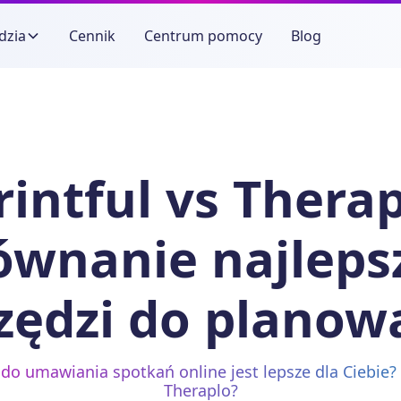
dzia
Cennik
Centrum pomocy
Blog
rintful vs Therap
ównanie najleps
zędzi do planow
 do umawiania spotkań online jest lepsze dla Ciebie? 
Theraplo?