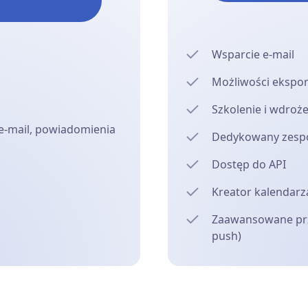
Wsparcie e-mail
Możliwości ekspo
Szkolenie i wdroż
-mail, powiadomienia
Dedykowany zespół
Dostęp do API
Kreator kalendarza
Zaawansowane prz
push)