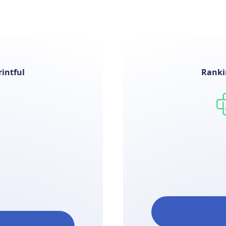
intful
Ranki