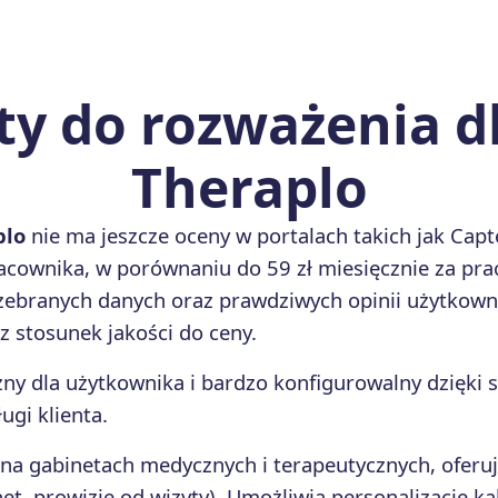
y do rozważenia dla
Theraplo
plo
nie ma jeszcze oceny w portalach takich jak Capt
 pracownika, w porównaniu do 59 zł miesięcznie za p
ebranych danych oraz prawdziwych opinii użytkowni
z stosunek jakości do ceny.
azny dla użytkownika i bardzo konfigurowalny dzięki 
ugi klienta.
 na gabinetach medycznych i terapeutycznych, oferują
et, prowizje od wizyty). Umożliwia personalizację kal