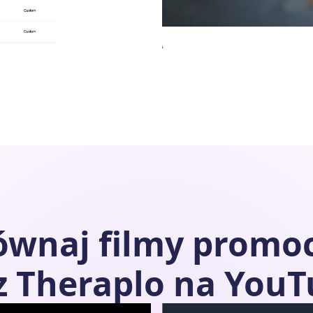
równaj filmy promo
z
Theraplo
na YouT