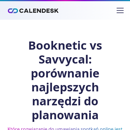
Booknetic vs
Savvycal:
porównanie
najlepszych
narzędzi do
planowania
Które rozwiązanie do umawiania spotkań online jest