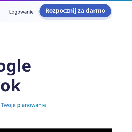
Rozpocznij za darmo
Logowanie
ogle
rok
ą Twoje planowanie