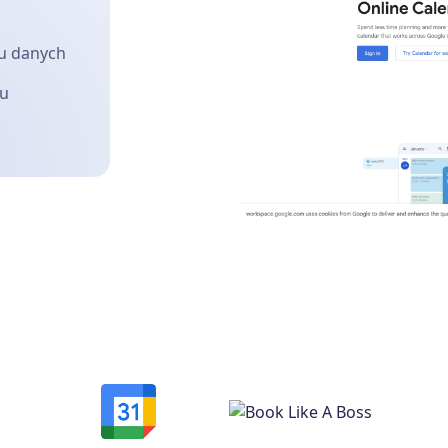
u danych
łu