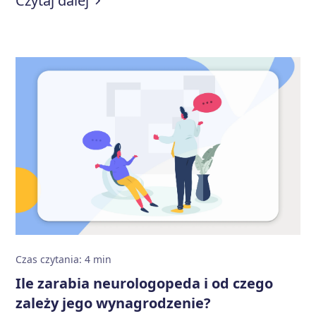
Czytaj dalej
11,5 tys. zł brutto miesięcznie. Sprawdź, od czego to
zależy i w jaki sposób można poprawić zarobki w tej
profesji.
Czas czytania
:
4
min
Ile zarabia neurologopeda i od czego
zależy jego wynagrodzenie?