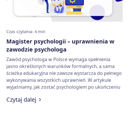
Czas czytania
:
4
min
Magister psychologii – uprawnienia w
zawodzie psychologa
Zawód psychologa w Polsce wymaga spełnienia
jasno określonych warunków formalnych, a sama
ścieżka edukacyjna nie zawsze wystarcza do pełnego
wykonywania wszystkich uprawnień. W artykule
wyjaśniamy, jak zostać psychologiem po ukończeniu
studiów magisterskich, jakie kompetencje daje tytuł
:
Magister psychologii – uprawnie
Czytaj dalej
oraz gdzie można pracować. Sprawdzamy też, jakie
dodatkowe kwalifikacje są potrzebne do
prowadzenia psychoterapii i rozwoju kariery
zawodowej.