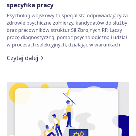
specyfika pracy
Psycholog wojskowy to specjalista odpowiadający za
zdrowie psychiczne żołnierzy, kandydatów do służby
oraz pracowników struktur Sił Zbrojnych RP. Łączy
pracę diagnostyczną, pomoc psychologiczną i udział
w procesach selekcyjnych, działając w warunkach
wysokiej odpowiedzialności i presji. W artykule
:
Psycholog wojskowy – zarobki i s
Czytaj dalej
wyjaśniamy, jak wygląda jego codzienna praca, jakie
są wymagania do zawodu oraz ile zarabia psycholog
w wojsku.