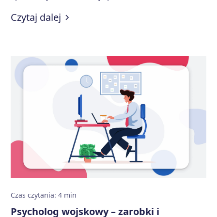
dokumentacja, jak długo należy ją przechowywać
:
Dokumentacja psychologiczna w 
Czytaj dalej
oraz jakie zasady ochrony danych osobowych
obowiązują psychologów prowadzących prywatną
praktykę.
Czas czytania
:
4
min
Psycholog wojskowy – zarobki i