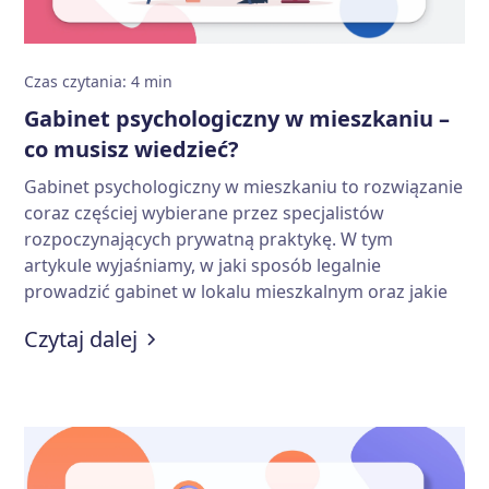
Czas czytania
:
4
min
Gabinet psychologiczny w mieszkaniu –
co musisz wiedzieć?
Gabinet psychologiczny w mieszkaniu to rozwiązanie
coraz częściej wybierane przez specjalistów
rozpoczynających prywatną praktykę. W tym
artykule wyjaśniamy, w jaki sposób legalnie
prowadzić gabinet w lokalu mieszkalnym oraz jakie
formalności i wymagania należy spełnić. Na to
:
Gabinet psychologiczny w mieszka
Czytaj dalej
musisz zwrócić uwagę przed rozpoczęciem
działalności gospodarczej w mieszkaniu.