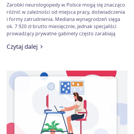
Zarobki neurologopedy w Polsce mogą się znacząco
różnić w zależności od miejsca pracy, doświadczenia
i formy zatrudnienia. Mediana wynagrodzeń sięga
ok. 7 920 zł brutto miesięcznie, jednak specjaliści
prowadzący prywatne gabinety często zarabiają
więcej. Od czego dokładnie zależy wysokość pensji i
:
Ile zarabia neurologopeda i od c
Czytaj dalej
jakie czynniki mają największe znaczenie?